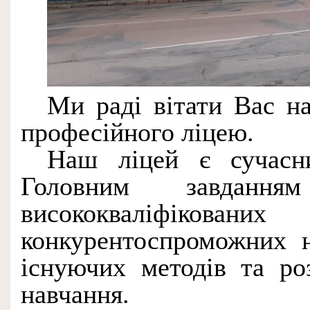
Ми раді вітати Вас н
професійного ліцею.
Наш ліцей є сучасн
Головним завданн
висококваліфік
конкурентоспроможних н
існуючих методів та ро
навчання.