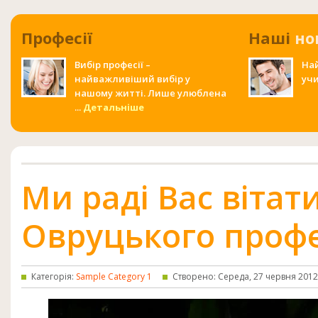
Професії
Наші
но
Вибір професії –
На
найважливіший вибір у
учи
нашому житті. Лише улюблена
...
Детальніше
Ми раді Вас вітати
Овруцького профе
Категорія:
Sample Category 1
Створено: Середа, 27 червня 2012,