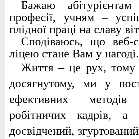
Бажаю абітурієнтам
професії, учням – успі
плідної праці на славу ві
Сподіваюсь, що веб-с
ліцею стане Вам у нагоді.
Життя – це рух, тому
досягнутому, ми у пос
ефективних методів 
робітничих кадрів, а
досвідчений,
згуртовани