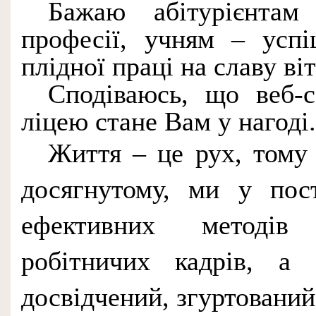
Бажаю абітурієнтам
професії, учням – успі
плідної праці на славу ві
Сподіваюсь, що веб-с
ліцею стане Вам у нагоді.
Життя – це рух, тому
досягнутому, ми у пос
ефективних методів 
робітничих кадрів, а
досвідчений,
згуртовани