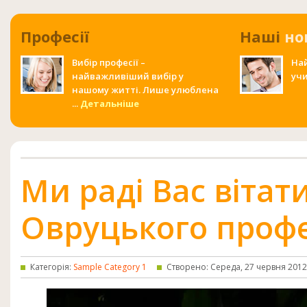
Професії
Наші
но
Вибір професії –
На
найважливіший вибір у
учи
нашому житті. Лише улюблена
...
Детальніше
Ми раді Вас вітати
Овруцького профе
Категорія:
Sample Category 1
Створено: Середа, 27 червня 2012,