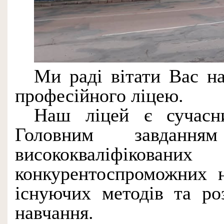
Ми раді вітати Вас н
професійного ліцею.
Наш ліцей є сучасн
Головним завданн
висококваліфік
конкурентоспроможних н
існуючих методів та ро
навчання.